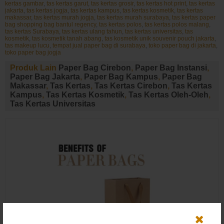
kertas gambar
,
tas kertas garut
,
tas kertas grosir
,
tas kertas hot print
,
tas kertas
jakarta
,
tas kertas jogja
,
tas kertas kampus
,
tas kertas kosmetik
,
tas kertas
makassar
,
tas kertas murah jogja
,
tas kertas murah surabaya
,
tas kertas paper
bag shopping bag bantul regency
,
tas kertas polos
,
tas kertas polos malang
,
tas kertas Surabaya
,
tas kertas ulang tahun
,
tas kertas universitas
,
tas
kosmetik
,
tas kosmetik tanah abang
,
tas kosmetik unik souvenir pouch jakarta
,
tas makeup lucu
,
tempat jual paper bag di surabaya
,
toko paper bag di jakarta
,
toko paper bag jogja
Produk Lain
Paper Bag Cirebon
,
Paper Bag Instansi
,
Paper Bag Jakarta
,
Paper Bag Kampus
,
Paper Bag
Makassar
,
Tas Kertas
,
Tas Kertas Cirebon
,
Tas Kertas
Kampus
,
Tas Kertas Kosmetik
,
Tas Kertas Oleh-Oleh
,
Tas Kertas Universitas