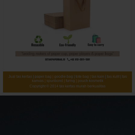
Jual tas kertas | paper bag | goodie bag | tote bag | tas kain | tas kulit | tas
kanvas | spunbond | furing | pouch kosmetik
Copyright © 2014
tas kertas murah berkualitas