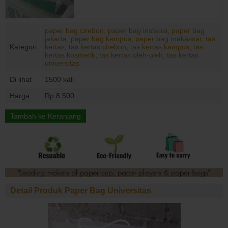
paper bag cirebon
,
paper bag instansi
,
paper bag
jakarta
,
paper bag kampus
,
paper bag makassar
,
tas
Kategori
kertas
,
tas kertas cirebon
,
tas kertas kampus
,
tas
kertas kosmetik
,
tas kertas oleh-oleh
,
tas kertas
universitas
Di lihat
1500 kali
Harga
Rp 8.500
Tambah ke Keranjang
Detail Produk Paper Bag Universitas