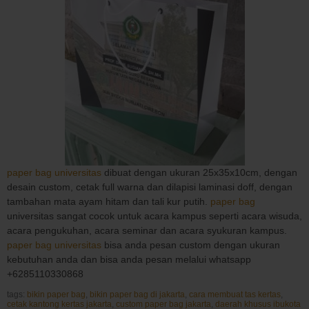
paper bag universitas
dibuat dengan ukuran 25x35x10cm, dengan
desain custom, cetak full warna dan dilapisi laminasi doff, dengan
tambahan mata ayam hitam dan tali kur putih.
paper bag
universitas sangat cocok untuk acara kampus seperti acara wisuda,
acara pengukuhan, acara seminar dan acara syukuran kampus.
paper bag universitas
bisa anda pesan custom dengan ukuran
kebutuhan anda dan bisa anda pesan melalui whatsapp
+6285110330868
tags:
bikin paper bag
,
bikin paper bag di jakarta
,
cara membuat tas kertas
,
cetak kantong kertas jakarta
,
custom paper bag jakarta
,
daerah khusus ibukota