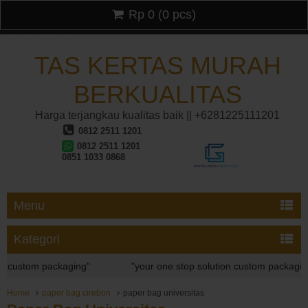
Rp 0
(
0
pcs)
TAS KERTAS MURAH
BERKUALITAS
Harga terjangkau kualitas baik || +6281225111201
0812 2511 1201
0812 2511 1201
0851 1033 0868
Menu
Kategori
custom packaging"
"your one stop solution custom packaging"
custom packaging"
Home
paper bag cirebon
paper bag universitas