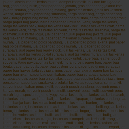
jakarta
,
distributor tas kertas murah
,
dompet kosmetik unik dan lucu
,
goodie
bag
,
goodie bag butik
,
grosir paper bag jakarta
,
grosir paper bag jakarta kota
jakarta selatan
,
grosir paper bag malang
,
grosir tas kertas
,
grosir tas kosmetik
wanita
,
harga cetak paper bag surabaya
,
harga paper bag
,
harga paper bag
batik
,
harga paper bag besar
,
harga paper bag custom
,
harga paper bag grosir
,
harga paper bag polos
,
harga paper bag untuk souvenir
,
harga tas kertas
,
harga tas kertas batik
,
harga tas kertas batik kecil
,
harga tas kertas craft
,
harga
tas kertas kecil
,
harga tas kertas souvenir
,
harga tas kertas surabaya
,
harga tas
kosmetik
,
jual kertas jogja
,
jual paper bag
,
jual paper bag jakarta
,
jual paper
bag makanan malang
,
jual paper bag makanan surabaya
,
jual paper bag
murah
,
jual paper bag polos bandung
,
jual paper bag polos jakarta
,
jual paper
bag polos malang
,
jual paper bag polos murah
,
jual paper bag polos
surabaya
,
jual paper bag ready stock
,
jual tas kertas
,
jual tas kertas batik
surabaya
,
jual tas kertas coklat surabaya
,
jual tas kertas murah
,
jual tas kertas
surabaya
,
kantong kertas
,
kertas yang cocok untuk paperbag
,
leather pouch
souvenir
,
Page navigationtas kosmetik murah grosir
,
paper bag
,
paper bag
boutq
,
paper bag butik
,
paper bag custom jogja
,
paper bag di pgs surabaya
,
paper bag harvest kota sby jawa timur
,
paper bag jakarta
,
paper bag kampus
,
paper bag nikah
,
paper bag pernikahan
,
paper bag surabaya
,
paper bag
surabaya grosir
,
paper bag universitas
,
paperbag supplier kota sby jawa timur
,
percetakan paper bag surabaya
,
produksi tas kertas yogyakarta
,
seminar kit
,
souvenir pernikahan pouch kulit
,
souvenir pouch bandung
,
souvenir pouch
kanvas murah
,
souvenir pouch kosmetik
,
souvenir pouch kulit
,
souvenir pouch
murah jogja
,
special region of yogyakarta
,
tas butik
,
tas kertas
,
tas kertas aceh
,
tas kertas ambon
,
tas kertas bali
,
tas kertas balikpapan
,
tas kertas bandung
,
tas
kertas banjar baru
,
tas kertas banjarmasin
,
tas kertas banten
,
tas kertas batam
,
tas kertas batik
,
tas kertas batu
,
tas kertas bekasi
,
tas kertas belitung
,
tas kertas
berau
,
tas kertas bima
,
tas kertas blitar
,
tas kertas bogor
,
tas kertas brebes
,
tas
kertas brownies
,
tas kertas butik
,
tas kertas butik baju
,
tas kertas butiq
,
tas
kertas ciamis
,
tas kertas cianjur
,
tas kertas cikampek
,
tas kertas cikarang
,
tas
kertas cilacap
,
tas kertas craft
,
tas kertas craft coklat
,
tas kertas custom
,
tas
kertas daur ulang
,
tas kertas denpasar
,
tas kertas di jogja
,
tas kertas export
,
tas