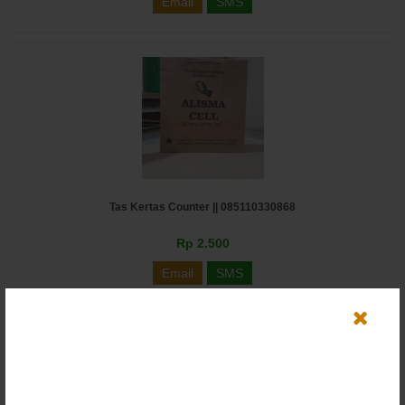
Email
SMS
Tas Kertas Counter || 085110330868
Rp 2.500
Email
SMS