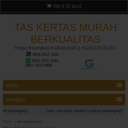
Rp 0
(
0
pcs)
TAS KERTAS MURAH
BERKUALITAS
Harga terjangkau kualitas baik || +6281225111201
0812 2511 1201
0812 2511 1201
0851 1033 0868
Menu
Kategori
packaging"
"your one stop solution custom packaging"
packaging"
Home
tas makeup lucu