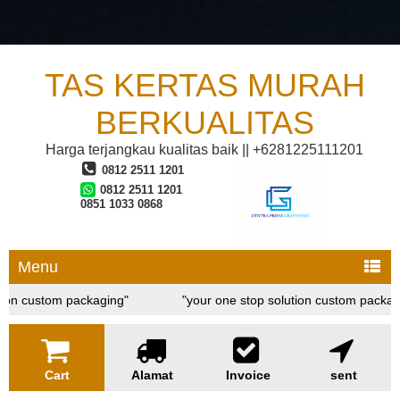
TAS KERTAS MURAH
BERKUALITAS
Harga terjangkau kualitas baik || +6281225111201
0812 2511 1201
0812 2511 1201
0851 1033 0868
Menu
tion custom packaging"
"your one stop solution custom packag
tion custom packaging"
Cart
Alamat
Invoice
sent