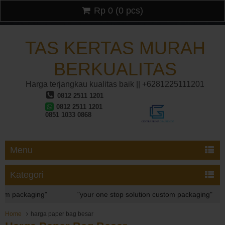
Rp 0
(
0
pcs)
TAS KERTAS MURAH
BERKUALITAS
Harga terjangkau kualitas baik || +6281225111201
0812 2511 1201
0812 2511 1201
0851 1033 0868
Menu
Kategori
ackaging"
"your one stop solution custom packaging"
ackaging"
Home
harga paper bag besar