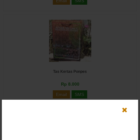
Email
SMS
Tas Kertas Ponpes
Rp 8.000
Email
SMS