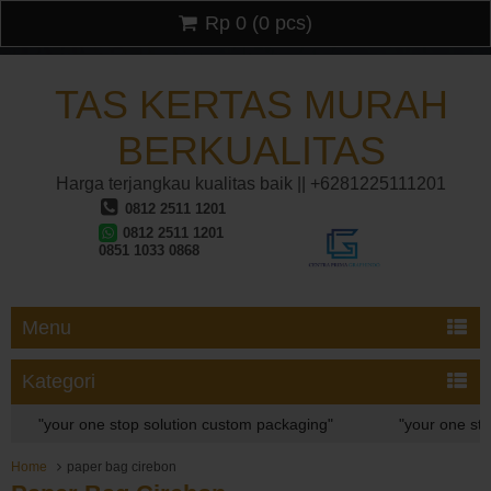
Rp 0
(
0
pcs)
TAS KERTAS MURAH
BERKUALITAS
Harga terjangkau kualitas baik || +6281225111201
0812 2511 1201
0812 2511 1201
0851 1033 0868
Menu
Kategori
"your one stop solution custom packaging"
"your one stop 
"your one stop solution custom packaging"
Home
paper bag cirebon