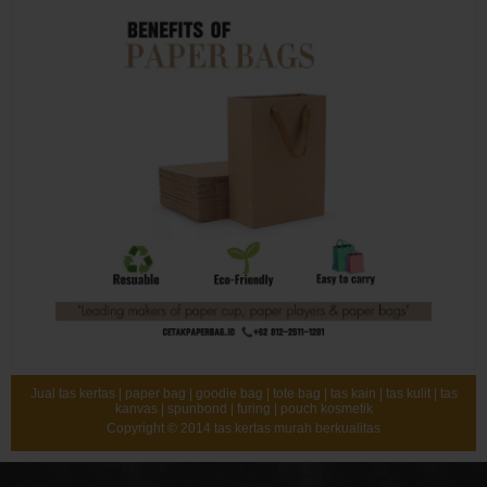
Jual tas kertas | paper bag | goodie bag | tote bag | tas kain | tas kulit | tas
kanvas | spunbond | furing | pouch kosmetik
Copyright © 2014
tas kertas murah berkualitas