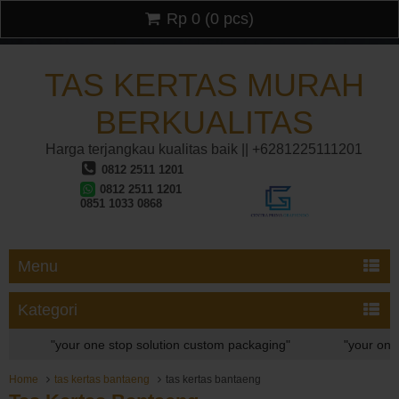
Rp 0
(
0
pcs)
TAS KERTAS MURAH
BERKUALITAS
Harga terjangkau kualitas baik || +6281225111201
0812 2511 1201
0812 2511 1201
0851 1033 0868
Menu
Kategori
"your one stop solution custom packaging"
"your one s
Home
tas kertas bantaeng
tas kertas bantaeng