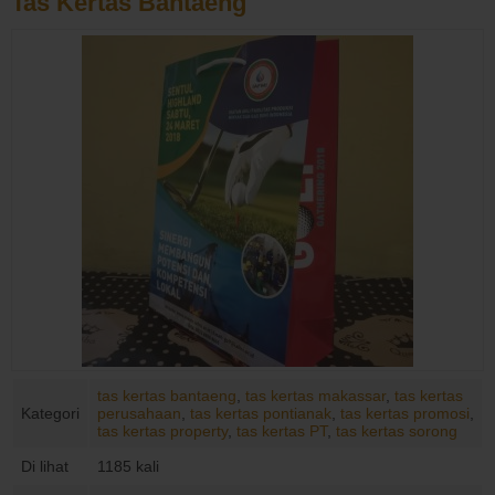
Tas Kertas Bantaeng
tas kertas bantaeng
,
tas kertas makassar
,
tas kertas
Kategori
perusahaan
,
tas kertas pontianak
,
tas kertas promosi
,
tas kertas property
,
tas kertas PT
,
tas kertas sorong
Di lihat
1185 kali