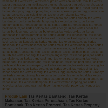
kemasan tas kertas kraf
,
kertas kecil grosir
,
kertas onlinenota
,
mini tas kertas
,
paper bag
,
paper bag motif
,
paper bag murah
,
paper bag polos murah
,
paper
bag tas kertas
,
percetakan tas kertas
,
pusat grosir paper bag
,
pusat grosir tas
kertas
,
shopping bag
,
shopping bag custom
,
spesialis paper bag
,
spesialis tas
kertas
,
tas coklat
,
tas coklat kertas
,
tas kerta senrekang
,
tas kerta
swatangsidenreng
,
tas kertas
,
tas kertas acara
,
tas kertas ambon
,
tas kertas
bandaaceh
,
tas kertas bandar lampung
,
tas kertas bandung
,
tas kertas
banjarmasin
,
tas kertas bantaeng
,
tas kertas baru
,
tas kertas batik
,
tas kertas
batik medium
,
tas kertas belopa
,
tas kertas bengkulu
,
tas kertas besar
,
tas
kertas bontosunggu
,
tas kertas bulukumba
,
tas kertas coklat
,
tas kertas
denpasar
,
tas kertas gorontalo
,
tas kertas jakarta
,
tas kertas jambi
,
tas kertas
jayapura
,
tas kertas jogja
,
tas kertas kado
,
tas kertas kantong kecil
,
tas kertas
kecil
,
tas kertas kendari
,
tas kertas kupang
,
tas kertas makale
,
tas kertas
makanan
,
tas kertas makassar
,
tas kertas malili
,
tas kertas mamuju
,
tas kertas
manado
,
tas kertas manokwari
,
tas kertas masamba
,
tas kertas mataram
,
tas
kertas Medan
,
tas kertas mini
,
tas kertas motif
,
tas kertas motif batik
,
tas kertas
murah
,
tas kertas padang
,
tas kertas palangkaraya
,
tas kertas palu
,
tas kertas
pangkajene
,
tas kertas pangkalpinang
,
tas kertas pattallassang
,
tas kertas
pekanbaru
,
tas kertas pinrang
,
tas kertas polos
,
tas kertas pontianak
,
tas kertas
putih kecil
,
tas kertas rantepao
,
tas kertas samarinda
,
tas kertas semarang
,
tas
kertas sengkang
,
tas kertas serang
,
tas kertas seruai
,
tas kertas sinjai
,
tas
kertas snack
,
tas kertas sorong
,
tas kertas sungguminasa
,
tas kertas Surabaya
,
tas kertas tanjungpinang
,
tas kertas tanjungselor
,
tas kertas tebal
,
tas kertas
ternate
,
tas kertas turikale
,
tas kertas ukuran besar
,
tas kertas ulang tahun
,
tas
kertas ultah
,
tas kertas watampone
,
tas kertas watansoppeng
,
tas kertas
yogyakarta
,
tas pembawa hadiah perhiasan
,
vendor paper bag
,
vendor tas
kertas
Produk Lain
Tas Kertas Bantaeng
,
Tas Kertas
Makassar
,
Tas Kertas Perusahaan
,
Tas Kertas
Pontianak
,
Tas Kertas Promosi
,
Tas Kertas Property
,