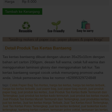
Harga
Rp 8.000
Tambah ke Keranjang
Detail Produk Tas Kertas Bantaeng
Tas kertas bantaeng dibuat dengan ukuran 35x25x10cm dengan
bahan art carton 230gsm, desain full warna, cetak full warna dan
menggunakan laminasi glossy dan menggunakan tali kur. Tas
kertas bantaeng sangat cocok untuk menunjang promosi usaha
anda. Untuk pemesanan bisa ke nomor +62895329724848
tags:
Cetak Paper Bag Tas Kertas
,
harga tas kertas
,
harga tas kertas terbaik
,
harga tas kertas terbatik
,
jual paper bag
,
jual paper bag murah
,
jual produk
paper bag
,
jual produk tas kertas
,
Jual Produk Tas Kertas Batik Termurah dan
Terlengkap
,
jual produk tas kertas kado termurah
,
jual produk tas kertas murah
,
Jual Produk Tas Kertas Murah Termurah dan Terlengkap
,
jual produktas kertas
,
jual tas kertas
,
Jual tas kertas Harga Terbaik
,
Jual Tas Kertas Kecil Terlengkap
,
Jual Tas Kertas Polos Terlengkap
,
jual tas kertas terdekat
,
jual taskertas kado
terlengkap
,
kantong kertas custom
,
kemasan polos coklat
,
kemasan tas kertas
,