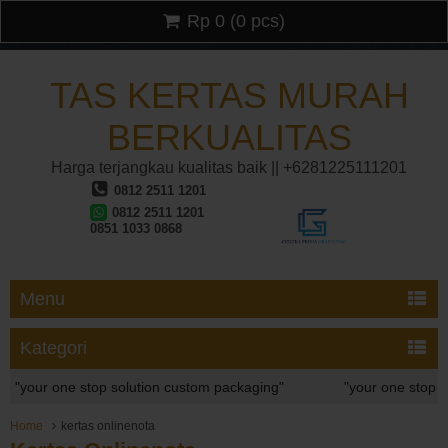
Rp 0
(
0
pcs)
TAS KERTAS MURAH
BERKUALITAS
Harga terjangkau kualitas baik || +6281225111201
0812 2511 1201
0812 2511 1201
0851 1033 0868
Menu
Kategori
ur one stop solution custom packaging"
"your one stop soluti
ur one stop solution custom packaging"
Home
kertas onlinenota