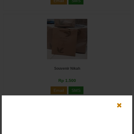
Email
SMS
Souvenir Nikah
Rp 1.500
Email
SMS