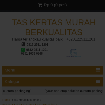
Rp 0
(
0
pcs)
TAS KERTAS MURAH
BERKUALITAS
Harga terjangkau kualitas baik || +6281225111201
0812 2511 1201
0812 2511 1201
0851 1033 0868
Menu
Kategori
 custom packaging"
"your one stop solution custom packaging"
 custom packaging"
Home
tas kertas toko online