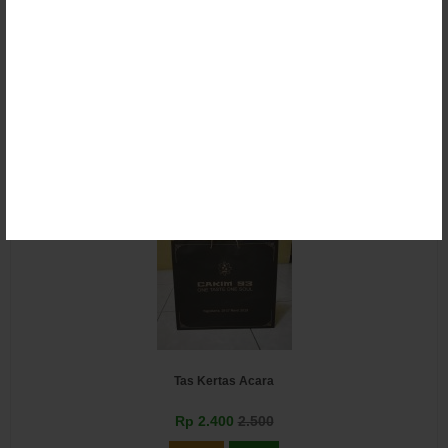
Tas Kertas BP2IP Sorong
Rp 6.500
7.500
Email
SMS
Tas Kertas Acara
Rp 2.400
2.500