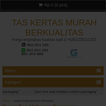
Rp 0
(
0
pcs)
TAS KERTAS MURAH
BERKUALITAS
Harga terjangkau kualitas baik || +6281225111201
0812 2511 1201
0812 2511 1201
0851 1033 0868
Menu
Kategori
ckaging"
"your one stop solution custom packaging"
"
ckaging"
Home
paper bag makanan denpasar