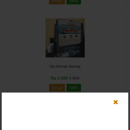
Email
SMS
Tas Kertas Sorong
Rp 6.500
7.500
Email
SMS