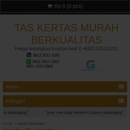
Rp 0
(
0
pcs)
TAS KERTAS MURAH
BERKUALITAS
Harga terjangkau kualitas baik || +6281225111201
0812 2511 1201
0812 2511 1201
0851 1033 0868
Menu
Kategori
packaging"
"your one stop solution custom packaging"
packaging"
Home
vendor tas kertas