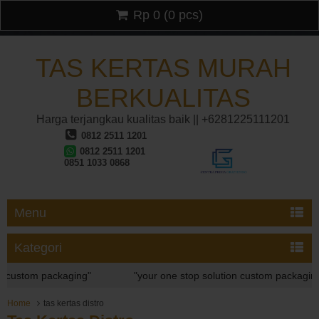
Rp 0
(
0
pcs)
TAS KERTAS MURAH
BERKUALITAS
Harga terjangkau kualitas baik || +6281225111201
0812 2511 1201
0812 2511 1201
0851 1033 0868
Menu
Kategori
custom packaging"
"your one stop solution custom packaging"
custom packaging"
Home
tas kertas distro