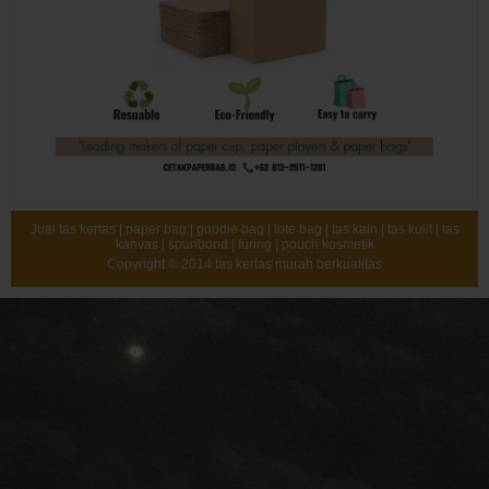
Jual tas kertas | paper bag | goodie bag | tote bag | tas kain | tas kulit | tas
kanvas | spunbond | furing | pouch kosmetik
Copyright © 2014
tas kertas murah berkualitas