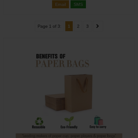
Email
SMS
Page 1 of 3:
1
2
3