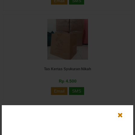
Email
SMS
Tas Kertas Syukuran Nikah
Rp 4.500
Email
SMS