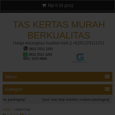
Rp 0
(
0
pcs)
TAS KERTAS MURAH
BERKUALITAS
Harga terjangkau kualitas baik || +6281225111201
0812 2511 1201
0812 2511 1201
0851 1033 0868
Menu
Kategori
packaging"
"your one stop solution custom packaging"
packaging"
Home
paper bag