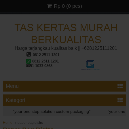
Rp 0
(
0
pcs)
TAS KERTAS MURAH
BERKUALITAS
Harga terjangkau kualitas baik || +6281225111201
0812 2511 1201
0812 2511 1201
0851 1033 0868
Menu
Kategori
"your one stop solution custom packaging"
"your one sto
"your one stop solution custom packaging"
Home
paper bag distro