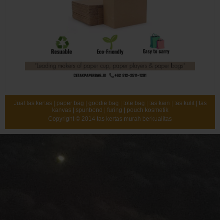
Jual tas kertas | paper bag | goodie bag | tote bag | tas kain | tas kulit | tas
kanvas | spunbond | furing | pouch kosmetik
Copyright © 2014
tas kertas murah berkualitas