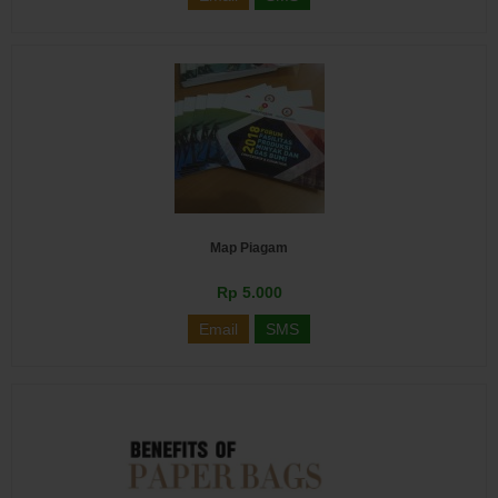
Map Piagam
Rp 5.000
Email
SMS