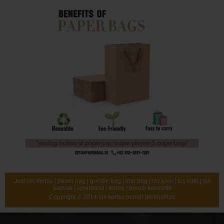
Jual tas kertas | paper bag | goodie bag | tote bag | tas kain | tas kulit | tas
kanvas | spunbond | furing | pouch kosmetik
Copyright © 2014
tas kertas murah berkualitas