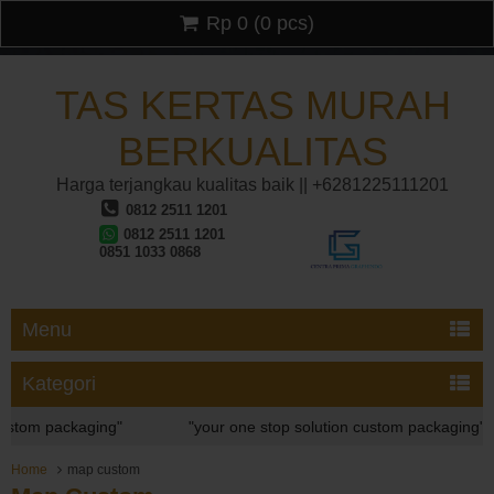
Rp 0
(
0
pcs)
TAS KERTAS MURAH
BERKUALITAS
Harga terjangkau kualitas baik || +6281225111201
0812 2511 1201
0812 2511 1201
0851 1033 0868
Menu
Kategori
stom packaging"
"your one stop solution custom packaging"
stom packaging"
Home
map custom