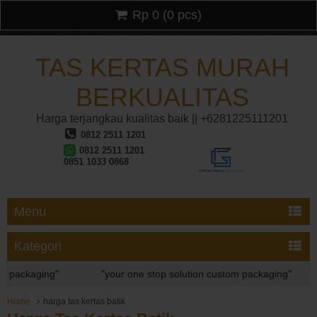
Rp 0
(
0
pcs)
TAS KERTAS MURAH
BERKUALITAS
Harga terjangkau kualitas baik || +6281225111201
0812 2511 1201
0812 2511 1201
0851 1033 0868
Menu
Kategori
ckaging"
"your one stop solution custom packaging"
"
ckaging"
Home
harga tas kertas batik