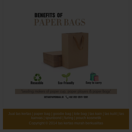
Jual tas kertas | paper bag | goodie bag | tote bag | tas kain | tas kulit | tas
kanvas | spunbond | furing | pouch kosmetik
Copyright © 2014
tas kertas murah berkualitas